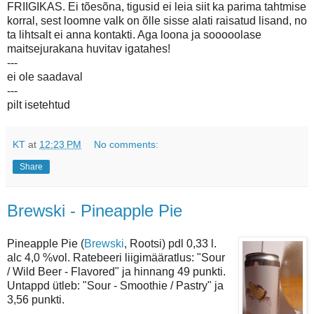
FRIIGIKAS. Ei tõesõna, tigusid ei leia siit ka parima tahtmise
korral, sest loomne valk on õlle sisse alati raisatud lisand, no
ta lihtsalt ei anna kontakti. Aga loona ja sooooolase
maitsejurakana huvitav igatahes!
---
ei ole saadaval
---
pilt isetehtud
KT
at
12:23 PM
No comments:
Share
Brewski - Pineapple Pie
Pineapple Pie (
Brewski
, Rootsi) pdl 0,33 l.
alc 4,0 %vol. Ratebeeri liigimääratlus: "Sour
/ Wild Beer - Flavored" ja hinnang 49 punkti.
Untappd ütleb: "Sour - Smoothie / Pastry" ja
3,56 punkti.