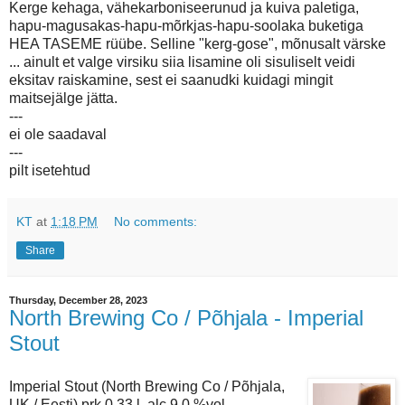
Kerge kehaga, vähekarboniseerunud ja kuiva paletiga,
hapu-magusakas-hapu-mõrkjas-hapu-soolaka buketiga
HEA TASEME rüübe. Selline "kerg-gose", mõnusalt värske
... ainult et valge virsiku siia lisamine oli sisuliselt veidi
eksitav raiskamine, sest ei saanudki kuidagi mingit
maitsejälge jätta.
---
ei ole saadaval
---
pilt isetehtud
KT
at
1:18 PM
No comments:
Share
Thursday, December 28, 2023
North Brewing Co / Põhjala - Imperial
Stout
Imperial Stout (North Brewing Co / Põhjala,
UK / Eesti) prk 0,33 l. alc 9,0 %vol.