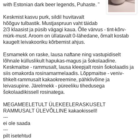
with Estonian dark beer legends, Puhaste. "
Keskmist kasvu purk, sildil huvitavalt
hõõguv tulbastik. Mustjaspruun vaht täidab
2/3 klaasist ja püsib vägagi kaua. Õlle värvus - tint-kõrv-
mürk-must. Aroom on üllatavalt 0-lähedane, õrnalt kostab
kaugelt leivakooriku kõrbemist ahjus.
Esmamekk on raske, lausa naftane ning vastupidiselt
lõhnale külluslikult hapukas-magus ja šokolaadine.
Keskmaitse - rammusalt, lausa kleepjalt rosin šokolaadis ja
siis omakorda rosinamarmelaadis. Lõppmaitse - veniv-
tihkelt-rammusalt kakaokreemine, pähklivõine ja
leivasupine. Järelmekk - püreeliku tihedusega
šokolaadikissell rosinatega.
MEGAMEELETULT ÜLEKEELERASKUSELT
RAMMUSALT ÜLEVÕLLINE kakaokissell!
---
ei ole saada
---
pilt isetehtud