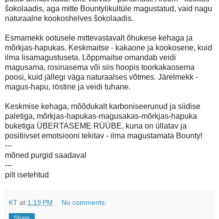
šokolaadis, aga mitte Bountylikultüle magustatud, vaid nagu
naturaalne kookoshelves šokolaadis.
Esmamekk ootusele mittevastavalt õhukese kehaga ja
mõrkjas-hapukas. Keskmaitse - kakaone ja kookosene, kuid
ilma lisamagustuseta. Lõppmaitse omandab veidi
magusama, rosinasema või siis hoopis toorkakaosema
poosi, kuid jällegi väga naturaalses võtmes. Järelmekk -
magus-hapu, röstine ja veidi tuhane.
Keskmise kehaga, mõõdukalt karboniseerunud ja siidise
paletiga, mõrkjas-hapukas-magusakas-mõrkjas-hapuka
buketiga ÜBERTASEME RÜÜBE, kuna on üllatav ja
positiivset emotsiooni tekitav - ilma magustamata Bounty!
---
mõned purgid saadaval
---
pilt isetehtud
KT
at
1:19 PM
No comments:
Share