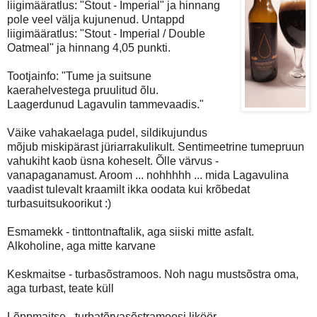
liigimääratlus: "Stout - Imperial" ja hinnang
pole veel välja kujunenud. Untappd
liigimääratlus: "Stout - Imperial / Double
Oatmeal" ja hinnang 4,05 punkti.
Tootjainfo: "Tume ja suitsune
kaerahelvestega pruulitud õlu.
Laagerdunud Lagavulin tammevaadis."
Väike vahakaelaga pudel, sildikujundus
mõjub miskipärast jüriarrakulikult. Sentimeetrine tumepruun
vahukiht kaob üsna koheselt. Õlle värvus -
vanapaganamust. Aroom ... nohhhhh ... mida Lagavulina
vaadist tulevalt kraamilt ikka oodata kui krõbedat
turbasuitsukoorikut :)
Esmamekk - tinttontnaftalik, aga siiski mitte asfalt.
Alkoholine, aga mitte karvane
Keskmaitse - turbasõstramoos. Noh nagu mustsõstra oma,
aga turbast, teate küll
Lõppmaitse - turbatõrvasõstramoosi liköör