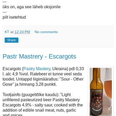
---
üks on, aga see läheb oksjonile
---
pilt isetehtud
KT
at
12:24 PM
No comments:
Share
Pastr Mastrery - Escargots
Escargots (
Pastry Mastery
, Ukraina) pdl 0,33
l. alc 4,9 %vol. Ratebeer ei tunne veel seda
toodet. Untappd liigimääratlus: "Sour - Other
Gose" ja hinnang 3,28 punkti.
Tootjainfo (guugeltõlke kaudu): "Light
unfiltered pasteurized beer Pastry Mastery
Escargots 4.9% - salty saur, cooked with the
addition of edible snail meat, nuts, garlic
and spices.