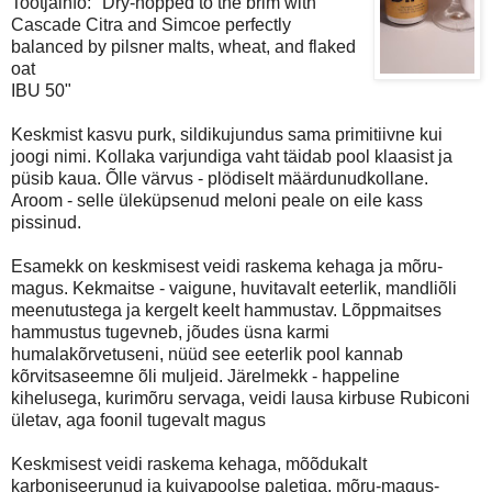
Tootjainfo: "Dry-hopped to the brim with
Cascade Citra and Simcoe perfectly
balanced by pilsner malts, wheat, and flaked
oat
IBU 50"
Keskmist kasvu purk, sildikujundus sama primitiivne kui
joogi nimi. Kollaka varjundiga vaht täidab pool klaasist ja
püsib kaua. Õlle värvus - plödiselt määrdunudkollane.
Aroom - selle üleküpsenud meloni peale on eile kass
pissinud.
Esamekk on keskmisest veidi raskema kehaga ja mõru-
magus. Kekmaitse - vaigune, huvitavalt eeterlik, mandliõli
meenutustega ja kergelt keelt hammustav. Lõppmaitses
hammustus tugevneb, jõudes üsna karmi
humalakõrvetuseni, nüüd see eeterlik pool kannab
kõrvitsaseemne õli muljeid. Järelmekk - happeline
kihelusega, kurimõru servaga, veidi lausa kirbuse Rubiconi
ületav, aga foonil tugevalt magus
Keskmisest veidi raskema kehaga, mõõdukalt
karboniseerunud ja kuivapoolse paletiga, mõru-magus-