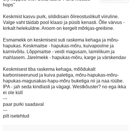
hops"
Keskmist kasvu purk, sildidisain õlireostuslikult viiruline.
Valge vaht täidab pool klaasi ja püsib kenasti. Õlle värvus -
kirkalt helekuldne. Aroom on kergelt mõrkjas-greibine.
Esmamekk on keskmisest suti raskema kehaga ja mõru-
hapukas. Keskmaitse - hapukas-mõru, kuivapoolne ja
karmivõitu. Lõppmaitse - veidi magusam, laimilikum ja
mahlasem. Järelmekk - hapukas-mõru, karge ja värskendav
Keskmisest tiba raskema kehaga, mõõdukalt
karboniseerunud ja kuiva paletiga, mõru-hapukas-mõru-
hapukas-magusakas-hapu-mõru buketiga nii ja naa rüübe.
IPA - jah seda kindlasti ja vägagi. Westkõuster? no ega ikka
ei ole küll
---
paar purki saadaval
---
pilt isetehtud