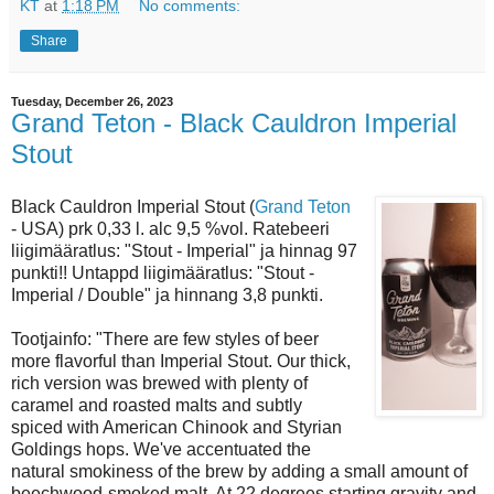
KT
at
1:18 PM
No comments:
Share
Tuesday, December 26, 2023
Grand Teton - Black Cauldron Imperial
Stout
Black Cauldron Imperial Stout (
Grand Teton
- USA) prk 0,33 l. alc 9,5 %vol. Ratebeeri
liigimääratlus: "Stout - Imperial" ja hinnag 97
punkti!! Untappd liigimääratlus: "Stout -
Imperial / Double" ja hinnang 3,8 punkti.
Tootjainfo: "There are few styles of beer
more flavorful than Imperial Stout. Our thick,
rich version was brewed with plenty of
caramel and roasted malts and subtly
spiced with American Chinook and Styrian
Goldings hops. We've accentuated the
natural smokiness of the brew by adding a small amount of
beechwood-smoked malt. At 22 degrees starting gravity and