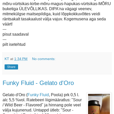
mõru-vürtsikas-kirbe-mõru-magus-hapukas-vürtsikas-MÕRU
buketiga ÜLEVÕLLIKAS. DIPA'na vägagi veenev,
mitmekülgse maitsepildiga, kuid lõppkokkuvõttes veidi
räntsakalt tasakaalust välja vajuv. Kogemusena aga seda
väärt!
---
pisut saadaval
---
pilt isetehtud
KT
at
1:34 PM
No comments:
Share
Funky Fluid - Gelato d'Oro
Gelato d'Oro (
Funky Fluid
, Poola) prk 0,5 l.
alc 5,5 %vol. Ratebeeri liigimääratlus: "Sour
/ Wild Beer - Flavored" ja hinnang pole veel
välja kujunenud. Untappd ütleb: "Sour -