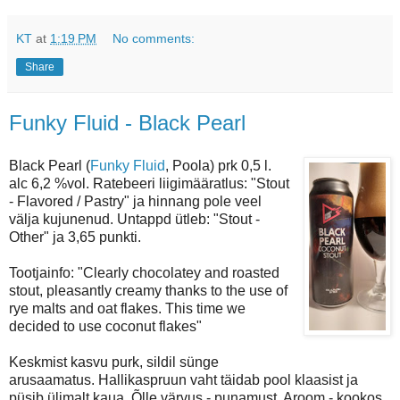
KT
at
1:19 PM
No comments:
Share
Funky Fluid - Black Pearl
Black Pearl (
Funky Fluid
, Poola) prk 0,5 l.
alc 6,2 %vol. Ratebeeri liigimääratlus: "Stout
- Flavored / Pastry" ja hinnang pole veel
välja kujunenud. Untappd ütleb: "Stout -
Other" ja 3,65 punkti.
Tootjainfo: "Clearly chocolatey and roasted
stout, pleasantly creamy thanks to the use of
rye malts and oat flakes. This time we
decided to use coconut flakes"
Keskmist kasvu purk, sildil sünge
arusaamatus. Hallikaspruun vaht täidab pool klaasist ja
püsib ülimalt kaua. Õlle värvus - punamust. Aroom - kookos