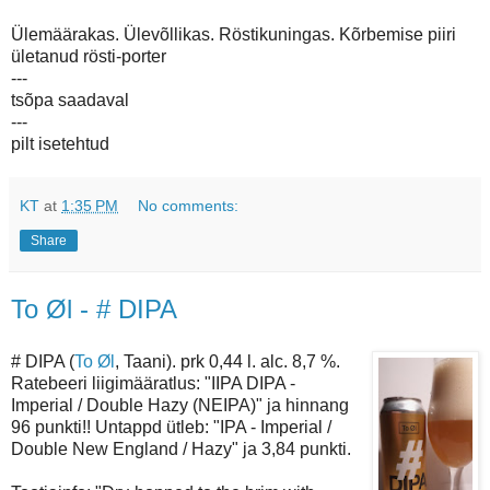
Ülemäärakas. Ülevõllikas. Röstikuningas. Kõrbemise piiri
ületanud rösti-porter
---
tsõpa saadaval
---
pilt isetehtud
KT
at
1:35 PM
No comments:
Share
To Øl - # DIPA
# DIPA (
To Øl
, Taani). prk 0,44 l. alc. 8,7 %.
Ratebeeri liigimääratlus: "IIPA DIPA -
Imperial / Double Hazy (NEIPA)" ja hinnang
96 punkti!! Untappd ütleb: "IPA - Imperial /
Double New England / Hazy" ja 3,84 punkti.