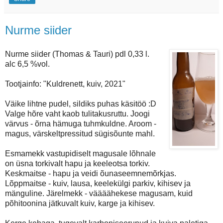
Nurme siider
Nurme siider (Thomas & Tauri) pdl 0,33 l.
alc 6,5 %vol.
Tootjainfo: "Kuldrenett, kuiv, 2021"
Väike lihtne pudel, sildiks puhas käsitöö :D
Valge hõre vaht kaob tulitakusruttu. Joogi
värvus - õrna hämuga tuhmkuldne. Aroom -
magus, värskeltpressitud sügisõunte mahl.
Esmamekk vastupidiselt magusale lõhnale
on üsna torkivalt hapu ja keeleotsa torkiv.
Keskmaitse - hapu ja veidi õunaseemnemõrkjas.
Lõppmaitse - kuiv, lausa, keelekülgi parkiv, kihisev ja
mänguline. Järelmekk - väääähekese magusam, kuid
põhitoonina jätkuvalt kuiv, karge ja kihisev.