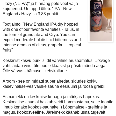
Hazy (NEIPA)" ja hinnang pole veel välja
kujunenud. Untappd ütleb: "IPA - New
England / Hazy" ja 3,88 punkti.
Tootjainfo: "New England IPA dry hopped
with one of our favorite varieties - Talus, in
the form of granulate and Cryo. You can
expect moderate but distinct bitterness and
intense aromas of citrus, grapefruit, tropical
fruits"
Keskmist kasvu purk, sildil värviline arusaamatus. Erkvage
vaht täidab veidi üle poole klaasist ja püsib mõnda aega.
Õlle värvus - hämuselt kehvkollane.
Aroom - see on midagi superlahedat, sidudes kokku
kasevihalise-vesivärske sauna eesruumi ja roosa greibi!
Esmamekk on keskmise kehaga ja mõrkjas-hapukas.
Keskmaitse - humal hakkab veidi hammustama, selle foonile
ilmub kenake kookos-saunake :) Lõppmaitse - greibine ja
magus, kookosveeline. Järelmekk käänab üsna tugevalt