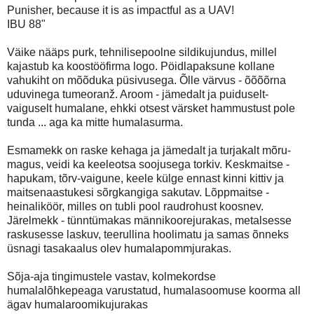
Punisher, because it is as impactful as a UAV!
IBU 88"
Väike nääps purk, tehnilisepoolne sildikujundus, millel
kajastub ka koostööfirma logo. Pöidlapaksune kollane
vahukiht on mõõduka püsivusega. Õlle värvus - õõõõrna
uduvinega tumeoranž. Aroom - jämedalt ja puiduselt-
vaiguselt humalane, ehkki otsest värsket hammustust pole
tunda ... aga ka mitte humalasurma.
Esmamekk on raske kehaga ja jämedalt ja turjakalt mõru-
magus, veidi ka keeleotsa soojusega torkiv. Keskmaitse -
hapukam, tõrv-vaigune, keele külge ennast kinni kittiv ja
maitsenaastukesi sõrgkangiga sakutav. Lõppmaitse -
heinaliköör, milles on tubli pool raudrohust koosnev.
Järelmekk - tünntümakas männikoorejurakas, metalsesse
raskusesse laskuv, teerullina hoolimatu ja samas õnneks
üsnagi tasakaalus olev humalapommjurakas.
Sõja-aja tingimustele vastav, kolmekordse
humalalõhkepeaga varustatud, humalasoomuse koorma all
ägav humalaroomikujurakas