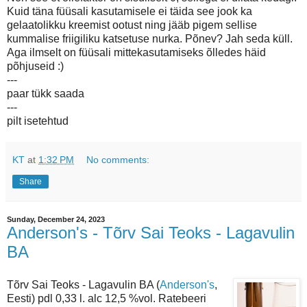
Kuid täna füüsali kasutamisele ei täida see jook ka
gelaatolikku kreemist ootust ning jääb pigem sellise
kummalise friigiliku katsetuse nurka. Põnev? Jah seda küll.
Aga ilmselt on füüsali mittekasutamiseks õlledes häid
põhjuseid :)
---
paar tükk saada
---
pilt isetehtud
KT
at
1:32 PM
No comments:
Share
Sunday, December 24, 2023
Anderson's - Tõrv Sai Teoks - Lagavulin
BA
Tõrv Sai Teoks - Lagavulin BA (
Anderson's
,
Eesti) pdl 0,33 l. alc 12,5 %vol. Ratebeeri