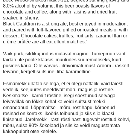
8.0% alcohol by volume, this beer boasts flavors of
chocolate and coffee, along with raisins and dried fruit
soaked in sherry.
Black Cauldron is a strong ale, best enjoyed in moderation,
and paired with full-flavored grilled or roasted meats or with
dessert. Chocolate cakes, truffles, fruit tarts, caramel flan or
crème brûlée are all excellent matches."
Väik purk, sildikujundus mutaval mägine. Tumepruun vaht
täidab üle poole klaasis, muutudes suuremulliseks, kuid
püsides kaua. Õlle värvus - ilmvõimatumust. Aroom - raskelt
leivane, kergelt suitsune, tiba karamelline.
Esmamekk üllatab sellega, et ei olegi naftalik, vaid täiesti
vedelik, seejuures meeldivalt mõru-magus ja röstine.
Keskmaitse - karmilt röstine, isegi söestunud servaga
leivaviilak on lõkke kohal ka veidi suitsust mekki
omandanud. Lõppmaitse - mõru, röstihapu, kõrbenud
rosinad on korraks likööris toibunud ja siis siia klaasi
libisenud. Järelmekk - rästi-rösti-hästi tugevalt röstitud kohvi,
mõru, suisa 90% šokolaad ja siis ka veidi magustamata
kakaopulbrit otse keelele.