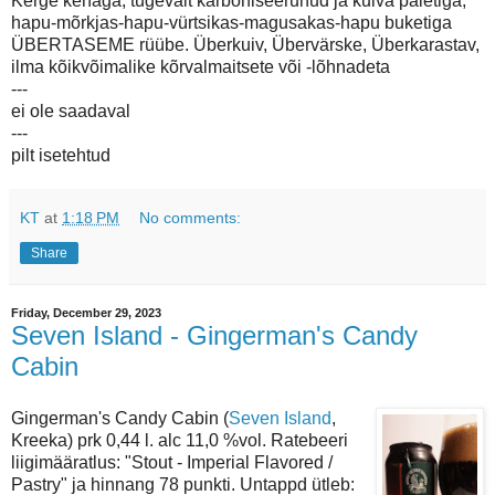
Kerge kehaga, tugevalt karboniseerunud ja kuiva paletiga,
hapu-mõrkjas-hapu-vürtsikas-magusakas-hapu buketiga
ÜBERTASEME rüübe. Überkuiv, Übervärske, Überkarastav,
ilma kõikvõimalike kõrvalmaitsete või -lõhnadeta
---
ei ole saadaval
---
pilt isetehtud
KT
at
1:18 PM
No comments:
Share
Friday, December 29, 2023
Seven Island - Gingerman's Candy
Cabin
Gingerman's Candy Cabin (
Seven Island
,
Kreeka) prk 0,44 l. alc 11,0 %vol. Ratebeeri
liigimääratlus: "Stout - Imperial Flavored /
Pastry" ja hinnang 78 punkti. Untappd ütleb: