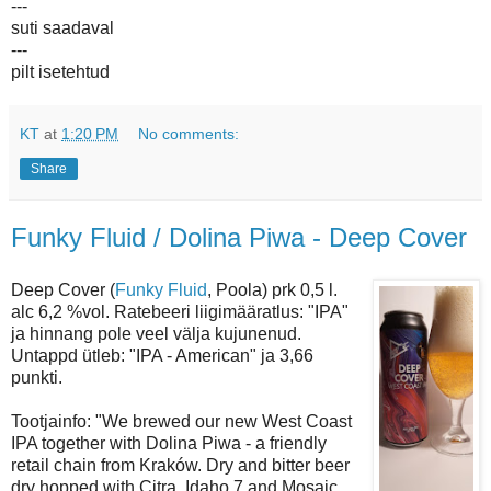
---
suti saadaval
---
pilt isetehtud
KT
at
1:20 PM
No comments:
Share
Funky Fluid / Dolina Piwa - Deep Cover
Deep Cover (
Funky Fluid
, Poola) prk 0,5 l.
alc 6,2 %vol. Ratebeeri liigimääratlus: "IPA"
ja hinnang pole veel välja kujunenud.
Untappd ütleb: "IPA - American" ja 3,66
punkti.
Tootjainfo: "We brewed our new West Coast
IPA together with Dolina Piwa - a friendly
retail chain from Kraków. Dry and bitter beer
dry hopped with Citra, Idaho 7 and Mosaic