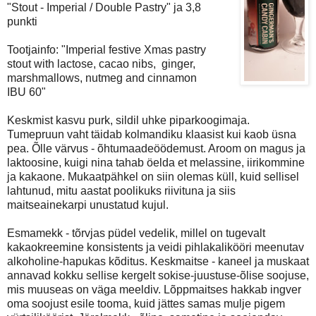
"Stout - Imperial / Double Pastry" ja 3,8
punkti
Tootjainfo: "Imperial festive Xmas pastry
stout with lactose, cacao nibs, ginger,
marshmallows, nutmeg and cinnamon
IBU 60"
Keskmist kasvu purk, sildil uhke piparkoogimaja.
Tumepruun vaht täidab kolmandiku klaasist kui kaob üsna
pea. Õlle värvus - õhtumaadeöödemust. Aroom on magus ja
laktoosine, kuigi nina tahab öelda et melassine, iirikommine
ja kakaone. Mukaatpähkel on siin olemas küll, kuid sellisel
lahtunud, mitu aastat poolikuks riivituna ja siis
maitseainekarpi unustatud kujul.
Esmamekk - tõrvjas püdel vedelik, millel on tugevalt
kakaokreemine konsistents ja veidi pihlakalikööri meenutav
alkoholine-hapukas kõditus. Keskmaitse - kaneel ja muskaat
annavad kokku sellise kergelt sokise-juustuse-õlise soojuse,
mis muuseas on väga meeldiv. Lõppmaitses hakkab ingver
oma soojust esile tooma, kuid jättes samas mulje pigem