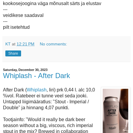
kookosejoogina väga mõnusalt särts ja elustav
---
veidikese saadaval
---
pilt isetehtud
KT
at
12:21 PM
No comments:
Share
Saturday, December 30, 2023
Whiplash - After Dark
After Dark (
Whiplash
, Iiri) prk 0,44 l. alc 10,0
%vol. Ratebeer ei tunne veel seda jooki.
Untappd liigimääratlus: "Stout - Imperial /
Double" ja hinnang 4,07 punkti.
Tootjainfo: "Would it really be dark beer
season without a big, viscous, rich imperial
stout in the mix? Brewed in collaboration