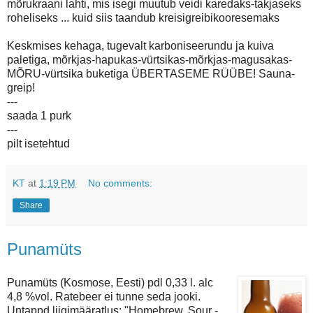
mõrukraani lahti, mis isegi muutub veidi karedaks-takjaseks
roheliseks ... kuid siis taandub kreisigreibikooresemaks
Keskmises kehaga, tugevalt karboniseerundu ja kuiva
paletiga, mõrkjas-hapukas-vürtsikas-mõrkjas-magusakas-
MÕRU-vürtsika buketiga ÜBERTASEME RÜÜBE! Sauna-
greip!
---
saada 1 purk
---
pilt isetehtud
KT
at
1:19 PM
No comments:
Share
Punamüts
Punamüts (Kosmose, Eesti) pdl 0,33 l. alc
4,8 %vol. Ratebeer ei tunne seda jooki.
Untappd liigimääratlus: "Homebrew, Sour -