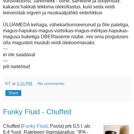
vürtsiliköörist. Järelmekk - õline, sametine ja soojendav,
kakaost hakkab tekkima üleküllastus, kuid seda veidi
leevendab ingveri ja muskaatpähkli eeterlikkus
ÜLIJÄMEDA kehaga, vähekarboniseerunud ja õlie paletiga,
magus-hapukas-magus-vürtsikas-magus-mõrkjas-hapukas-
magusa buketiga ÜBERtaseme rüübe, mis oma pingutuses
olla magustoit muutub veidi ülekoormavaks
---
ei ole saadaval
---
pilt isetehtud
KT
at
1:21 PM
No comments:
Share
Funky Fluid - Chuffed
Chuffed (
Funky Fluid
, Poola) prk 0,5 l. alc
6,4 %vol. Ratebeeri liigimääratlus: "IPA -