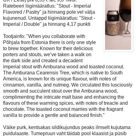
Ratebeeri liigimääratlus: "Stout - Imperial
Flavored / Pastry" ja hinnang pole vel välja
kujunenud. Untappd liigimääratlus: "Stout -
Imperial / Double" ja hinnang 4,17 punkti
Tootjainfo: "When you collaborate with
Põhjala from Estonia there is only one style
to brew together. Known for their delicious
porters and stouts, we’ve taken a walk on
the dark side and created a decadent
imperial stout with Amburana wood and toasted coconut.
The Amburana Cearensis Tree, which is native to South
America, is known for its unique flavour, with notes of
cinnamon, vanilla, and nutmeg. We circulated this lusciously
smooth and succulent stout over the Amburana wood,
complimenting the intricate malt base and enhancing the
flavours of these warming spices, with notes of treacle and
chocolate. The toasted coconut marries with the fragrant
vanilla to provide a gentle and balanced finish."
Väike purk, kentsakas sildikujundus peaks ilmselt kujutama
puidulaaste. Tumepruun vaht täidab pool klaasist ja püsib