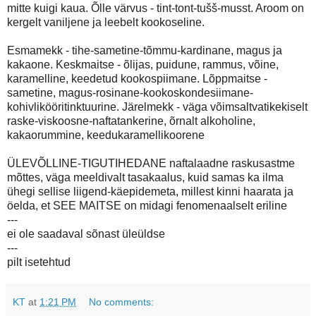
mitte kuigi kaua. Õlle värvus - tint-tont-tušš-musst. Aroom on
kergelt vaniljene ja leebelt kookoseline.
Esmamekk - tihe-sametine-tõmmu-kardinane, magus ja
kakaone. Keskmaitse - õlijas, puidune, rammus, võine,
karamelline, keedetud kookospiimane. Lõppmaitse -
sametine, magus-rosinane-kookoskondesiimane-
kohivlikööritinktuurine. Järelmekk - väga võimsaltvatikekiselt
raske-viskoosne-naftatankerine, õrnalt alkoholine,
kakaorummine, keedukaramellikoorene
ÜLEVÕLLINE-TIGUTIHEDANE naftalaadne raskusastme
mõttes, väga meeldivalt tasakaalus, kuid samas ka ilma
ühegi sellise liigend-käepidemeta, millest kinni haarata ja
öelda, et SEE MAITSE on midagi fenomenaalselt eriline
---
ei ole saadaval sõnast üleüldse
---
pilt isetehtud
KT
at
1:21 PM
No comments: