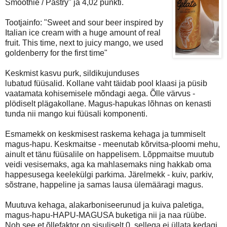
Smoothie / Pastry" ja 4,02 punkti.
Tootjainfo: "Sweet and sour beer inspired by
Italian ice cream with a huge amount of real
fruit. This time, next to juicy mango, we used
goldenberry for the first time"
Keskmist kasvu purk, sildikujunduses
lubatud füüsalid. Kollane vaht täidab pool klaasi ja püsib
vaatamata kohisemisele mõndagi aega. Õlle värvus -
plödiselt plägakollane. Magus-hapukas lõhnas on kenasti
tunda nii mango kui füüsali komponenti.
Esmamekk on keskmisest raskema kehaga ja tummiselt
magus-hapu. Keskmaitse - meenutab kõrvitsa-ploomi mehu,
ainult et tänu füüsalile on happelisem. Lõppmaitse muutub
veidi vesisemaks, aga ka mahlasemaks ning hakkab oma
happesusega keelekülgi parkima. Järelmekk - kuiv, parkiv,
sõstrane, happeline ja samas lausa ülemääragi magus.
Muutuva kehaga, alakarboniseerunud ja kuiva paletiga,
magus-hapu-HAPU-MAGUSA buketiga nii ja naa rüübe.
Noh see et õllefaktor on sisuliselt 0, sellega ei üllata kedagi.