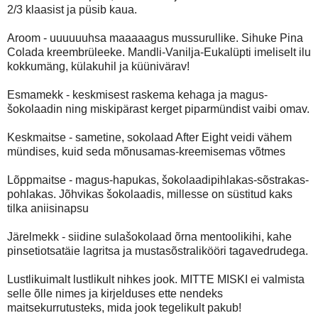
2/3 klaasist ja püsib kaua.
Aroom - uuuuuuhsa maaaaagus mussurullike. Sihuke Pina
Colada kreembrüleeke. Mandli-Vanilja-Eukalüpti imeliselt ilu
kokkumäng, külakuhil ja küünivärav!
Esmamekk - keskmisest raskema kehaga ja magus-
šokolaadin ning miskipärast kerget piparmündist vaibi omav.
Keskmaitse - sametine, sokolaad After Eight veidi vähem
mündises, kuid seda mõnusamas-kreemisemas võtmes
Lõppmaitse - magus-hapukas, šokolaadipihlakas-sõstrakas-
pohlakas. Jõhvikas šokolaadis, millesse on süstitud kaks
tilka aniisinapsu
Järelmekk - siidine sulašokolaad õrna mentoolikihi, kahe
pinsetiotsatäie lagritsa ja mustasõstralikööri tagavedrudega.
Lustlikuimalt lustlikult nihkes jook. MITTE MISKI ei valmista
selle õlle nimes ja kirjelduses ette nendeks
maitsekurrutusteks, mida jook tegelikult pakub!