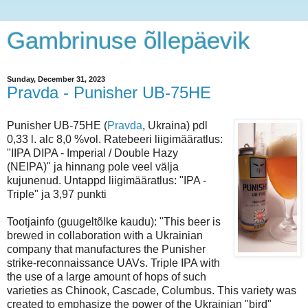
Gambrinuse õllepäevik
Sunday, December 31, 2023
Pravda - Punisher UB-75HE
Punisher UB-75HE (
Pravda
, Ukraina) pdl
0,33 l. alc 8,0 %vol. Ratebeeri liigimääratlus:
"IIPA DIPA - Imperial / Double Hazy
(NEIPA)" ja hinnang pole veel välja
kujunenud. Untappd liigimääratlus: "IPA -
Triple" ja 3,97 punkti
Tootjainfo (guugeltõlke kaudu): "This beer is
brewed in collaboration with a Ukrainian
company that manufactures the Punisher
strike-reconnaissance UAVs. Triple IPA with
the use of a large amount of hops of such
varieties as Chinook, Cascade, Columbus. This variety was
created to emphasize the power of the Ukrainian "bird"