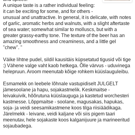
A unique taste is a rather individual feeling:
it can be exciting for some, and for others -
unusual and unattractive. In general, it is delicate, with notes
of garlic, aromatic herbs and walnuts, with a slight aftertaste
of sea water; somewhat similar to molluscs, but with a
greater grassy-earthy tone. The texture of the beer has an
amazing smoothness and creaminess, and a little gel
"chew". "
Väike lihtne pudel, sildil kausitäis küpsetatud tigusid või tige
:) Vähene valge vaht kaob hetkega. Õlle värvus - uduvinega
helepruun. Aroom meenutab kõige rohkem küüslauguleibu.
Esmamekk on leebele lõhnale vastupidiselt JULGELT
jämesoolane ja hapu, sojakastmelik. Keskmaitse -
leivakuivik, hõõrutuna küüslauguga ja kastetud worchesteri
kastmesse. Lõppmaitse - soolane, magusakas, hapukas,
soja- ja veidi seesamikastmene koos tilga riisiäädikaga.
Järelmekk - leivane, veidi kaljane või siis pigem taari
meenutav, hele sojakaste koos kalganijuure ja marineeritud
sojaubadega.