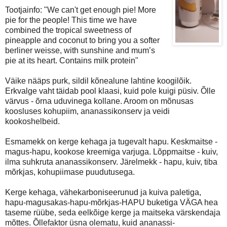
Tootjainfo: "We can't get enough pie! More
pie for the people! This time we have
combined the tropical sweetness of
pineapple and coconut to bring you a softer
berliner weisse, with sunshine and mum’s
pie at its heart. Contains milk protein"
Väike nääps purk, sildil kõnealune lahtine koogilõik.
Erkvalge vaht täidab pool klaasi, kuid pole kuigi püsiv. Õlle
värvus - õrna uduvinega kollane. Aroom on mõnusas
koosluses kohupiim, ananassikonserv ja veidi
kookoshelbeid.
Esmamekk on kerge kehaga ja tugevalt hapu. Keskmaitse -
magus-hapu, kookose kreemiga varjuga. Lõppmaitse - kuiv,
ilma suhkruta ananassikonserv. Järelmekk - hapu, kuiv, tiba
mõrkjas, kohupiimase puudutusega.
Kerge kehaga, vähekarboniseerunud ja kuiva paletiga,
hapu-magusakas-hapu-mõrkjas-HAPU buketiga VÄGA hea
taseme rüübe, seda eelkõige kerge ja maitseka värskendaja
mõttes. Õllefaktor üsna olematu, kuid ananassi-