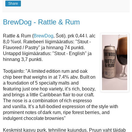
Share
BrewDog - Rattle & Rum
Rattle & Rum (
BrewDog
, Šoti). prk 0,44 l. alc
8,0 %vol. Ratebeeri liigimääratlus: "Stout -
Flavored / Pastry" ja hinnang 74 punkti.
Untappd liigimääratlus: "Stout - English" ja
hinnang 3,7 punkti.
Tootjainfo: "A limited edition rum and oak
chip beer that weighs in at 7.4% abv. Built on
a foundation of 5 specialty malts and
featuring just one hop variety, it’s rich, boozy,
and brings a little Caribbean flair to our craft.
The nose is a combination of rich espresso
and vanilla. It’s a full-bodied expression of the style with
prominent notes of dark rum, ripe forest berries, and
indulgent chocolate brownies"
Keskmist kasvu purk, tehniline kujundus. Pruun vaht täidab