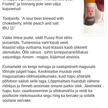
Fruited" ja hinnang pole veel välja
kujunenud
Tootjainfo: "A sour beer brewed with
chokeberry, white peach and salt.
IBU 11"
Väike lihtne pudel, sildil Pussy Riot stiilis
punamüts. Tumeroosa vaht kipub veidi
klaasist välja vurtsama, kuid klaasis kaob ülikiirelt
olematuks. Õlle värvus - tuhm tumepunane/lillakas
varjundiga. Aroom - magus, käärinud aroonia.
Esmamekk on kerge kehaga ja vastupidiselt magusale
lõhnale julgelt hapu. Keskmaitse muutub veidi
magusamaks-üldmarjalikumaks, kuid hapu sõstralik
põhitoon säilub selle taga. Lõppmaitses lisandub vähene
mõrkjus ja ilmneb arooniale omane parkiv olek. Järelmekk -
hapu, kuiv, vaarikaseemne ja sõstramahla ja veidi ka
pooltoore metsmaasika segu ning ka kenake ja sobilik
soolane servake.