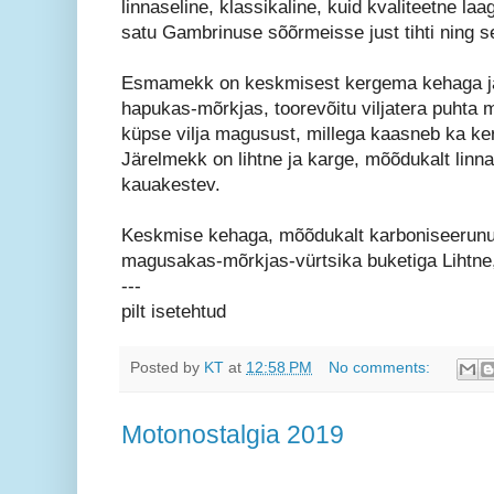
linnaseline, klassikaline, kuid kvaliteetne laa
satu Gambrinuse sõõrmeisse just tihti ning 
Esmamekk on keskmisest kergema kehaga j
hapukas-mõrkjas, toorevõitu viljatera puhta
küpse vilja magusust, millega kaasneb ka ker
Järelmekk on lihtne ja karge, mõõdukalt linn
kauakestev.
Keskmise kehaga, mõõdukalt karboniseerunu
magusakas-mõrkjas-vürtsika buketiga Lihtne,
---
pilt isetehtud
Posted by
KT
at
12:58 PM
No comments:
Motonostalgia 2019