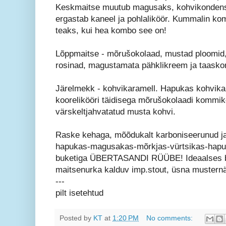
Keskmaitse muutub magusaks, kohvikondens
ergastab kaneel ja pohlaliköör. Kummalin kom
teaks, kui hea kombo see on!
Lõppmaitse - mõrušokolaad, mustad ploomid, 
rosinad, magustamata pähklikreem ja taasko
Järelmekk - kohvikaramell. Hapukas kohvikara
koorelikööri täidisega mõrušokolaadi kommike
värskeltjahvatatud musta kohvi.
Raske kehaga, mõõdukalt karboniseerunud ja 
hapukas-magusakas-mõrkjas-vürtsikas-hap
buketiga ÜBERTASANDI RÜÜBE! Ideaalses bala
maitsenurka kalduv imp.stout, üsna musternä
---
pilt isetehtud
Posted by
KT
at
1:20 PM
No comments: