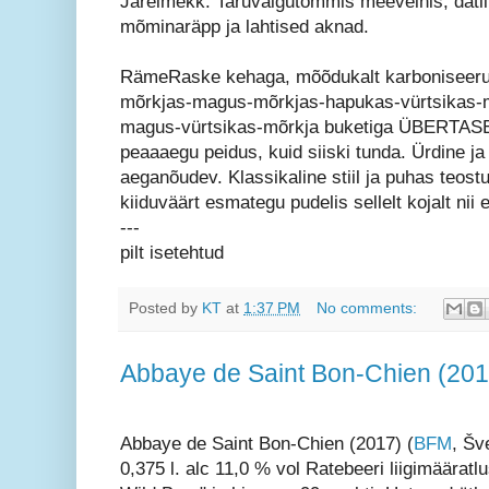
Järelmekk. Taruvaigutõmmis meeveinis, datli
mõminaräpp ja lahtised aknad.
RämeRaske kehaga, mõõdukalt karboniseerunu
mõrkjas-magus-mõrkjas-hapukas-vürtsikas-
magus-vürtsikas-mõrkja buketiga ÜBERTASE
peaaaegu peidus, kuid siiski tunda. Ürdine ja
aeganõudev. Klassikaline stiil ja puhas teostu
kiiduväärt esmategu pudelis sellelt kojalt nii 
---
pilt isetehtud
Posted by
KT
at
1:37 PM
No comments:
Abbaye de Saint Bon-Chien (201
Abbaye de Saint Bon-Chien (2017) (
BFM
, Šv
0,375 l. alc 11,0 % vol Ratebeeri liigimääratlu