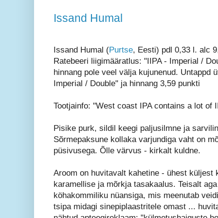
Issand Humal
Issand Humal (
Purtse
, Eesti) pdl 0,33 l. alc 
Ratebeeri liigimääratlus: "IIPA - Imperial / Do
hinnang pole veel välja kujunenud. Untappd üt
Imperial / Double" ja hinnang 3,59 punkti
Tootjainfo: "West coast IPA contains a lot of 
Pisike purk, sildil keegi paljusilmne ja sarvili
Sõrmepaksune kollaka varjundiga vaht on m
püsivusega. Õlle värvus - kirkalt kuldne.
Aroom on huvitavalt kahetine - ühest küljest k
karamellise ja mõrkja tasakaalus. Teisalt aga
köhakommiliku nüansiga, mis meenutab veidi V
tsipa midagi sinepiplaastritele omast ... huv
nähtud apteegireklaam: "külmetushaiguste h