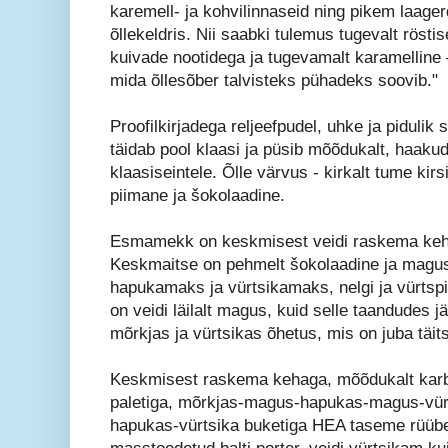
karemell- ja kohvilinnaseid ning pikem laage
õllekeldris. Nii saabki tulemus tugevalt rösti
kuivade nootidega ja tugevamalt karamelline 
mida õllesõber talvisteks pühadeks soovib."
Proofilkirjadega reljeefpudel, uhke ja pidulik
täidab pool klaasi ja püsib mõõdukalt, haak
klaasiseintele. Õlle värvus - kirkalt tume k
piimane ja šokolaadine.
Esmamekk on keskmisest veidi raskema keh
Keskmaitse on pehmelt šokolaadine ja magu
hapukamaks ja vürtsikamaks, nelgi ja vürtsp
on veidi läilalt magus, kuid selle taandudes 
mõrkjas ja vürtsikas õhetus, mis on juba täit
Keskmisest raskema kehaga, mõõdukalt karbo
paletiga, mõrkjas-magus-hapukas-magus-vü
hapukas-vürtsika buketiga HEA taseme rüübe.