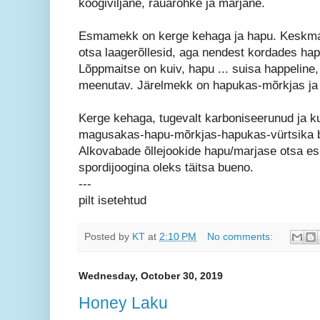
köögiviljane, rauarohke ja marjane.
Esmamekk on kerge kehaga ja hapu. Keskma
otsa laagerõllesid, aga nendest kordades h
Lõppmaitse on kuiv, hapu ... suisa happeline
meenutav. Järelmekk on hapukas-mõrkjas ja õ
Kerge kehaga, tugevalt karboniseerunud ja ku
magusakas-hapu-mõrkjas-hapukas-vürtsika 
Alkovabade õllejookide hapu/marjase otsa esi
spordijoogina oleks täitsa bueno.
---
pilt isetehtud
Posted by
KT
at
2:10 PM
No comments:
Wednesday, October 30, 2019
Honey Laku