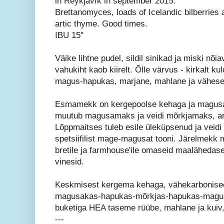
in Reykjavík in september 2015.
Brettanomyces, loads of Icelandic bilberries
artic thyme. Good times.
IBU 15"
Väike lihtne pudel, sildil sinikad ja miski nõ
vahukiht kaob kiirelt. Õlle värvus - kirkalt 
magus-hapukas, marjane, mahlane ja vähese
Esmamekk on kergepoolse kehaga ja magus
muutub magusamaks ja veidi mõrkjamaks, aro
Lõppmaitses tuleb esile üleküpsenud ja veidi
spetsiifilist mage-magusat tooni. Järelmekk 
bretile ja farmhouse'ile omaseid maalähedase
vinesid.
Keskmisest kergema kehaga, vähekarboniseer
magusakas-hapukas-mõrkjas-hapukas-magus
buketiga HEA taseme rüübe, mahlane ja kuiv, 
---