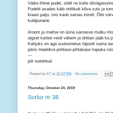
Väike lihtne pudel, sildil no kohe üliväganu
Pudelit avades käib ohtlikult kõva zuts ja tu
klaasi palju, mis kaob samas kiirelt. Õlle vä
kuldpunane.
Aroom ja maitse on üsna samasse mulku mis 
algset karbot veidi vähem ja ühtlasi jääb k
Kahjuks on aga suutunnetus täpselt sama lame
päris meeldiva pohlase-pihlakase hapuka rü
---
pilt isetehtud
Posted by
KT
at
12:37 PM
No comments:
Thursday, October 24, 2019
Surtur nr 38