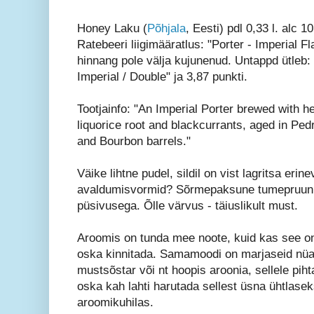
Honey Laku (
Põhjala
, Eesti) pdl 0,33 l. alc 1
Ratebeeri liigimääratlus: "Porter - Imperial Fl
hinnang pole välja kujunenud. Untappd ütleb: 
Imperial / Double" ja 3,87 punkti.
Tootjainfo: "An Imperial Porter brewed with h
liquorice root and blackcurrants, aged in Pe
and Bourbon barrels."
Väike lihtne pudel, sildil on vist lagritsa erin
avaldumisvormid? Sõrmepaksune tumepruun
püsivusega. Õlle värvus - täiuslikult must.
Aroomis on tunda mee noote, kuid kas see on
oska kinnitada. Samamoodi on marjaseid nüa
mustsõstar või nt hoopis aroonia, sellele pihta
oska kah lahti harutada sellest üsna ühtlase
aroomikuhilas.