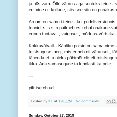
ja püsivam. Õlle värvus aga sootuks teine -
eelmine oli kollane, siis see siin on punakas
Aroom on samuti teine - kui pudeliversioonis 
toonid, siis siin paikneb esikohal ohakane-v
erineb tuntavalt, vaiguselt, mõrkjas-vürtsikalt
Kokkuvõtvalt - Käbliku poisid on sama nime a
teistsuguse joogi, mis erineb nii värvuselt, lõh
tähenda et ta oleks põhimõtteliselt teistsugun
ikka. Aga samasugune ta kindlasti ka pole.
---
pilt isetehtud
Posted by
KT
at
1:48 PM
No comments:
Sunday, October 27, 2019