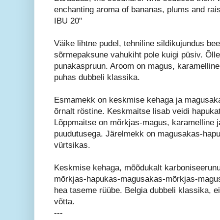
enchanting aroma of bananas, plums and rais
IBU 20"
Väike lihtne pudel, tehniline sildikujundus bee
sõrmepaksune vahukiht pole kuigi püsiv. Õlle 
punakaspruun. Aroom on magus, karamelline
puhas dubbeli klassika.
Esmamekk on keskmise kehaga ja magusakas
õrnalt röstine. Keskmaitse lisab veidi hapuka
Lõppmaitse on mõrkjas-magus, karamelline ja
puudutusega. Järelmekk on magusakas-hapu
vürtsikas.
Keskmise kehaga, mõõdukalt karboniseerunu
mõrkjas-hapukas-magusakas-mõrkjas-magus
hea taseme rüübe. Belgia dubbeli klassika, ei
võtta.
---