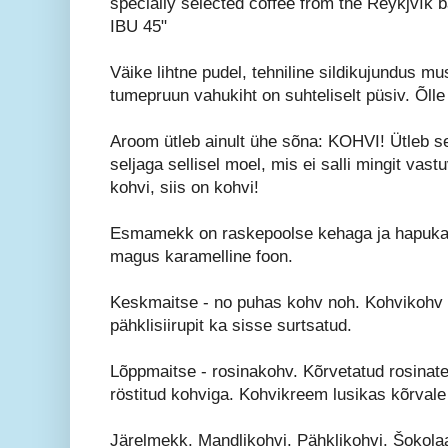
specially selected coffee from the Reykjvík
IBU 45"
Väike lihtne pudel, tehniline sildikujundus mu
tumepruun vahukiht on suhteliselt püsiv. Õll
Aroom ütleb ainult ühe sõna: KOHVI! Ütleb sed
seljaga sellisel moel, mis ei salli mingit vastu
kohvi, siis on kohvi!
Esmamekk on raskepoolse kehaga ja hapuka r
magus karamelline foon.
Keskmaitse - no puhas kohv noh. Kohvikohv 
pähklisiirupit ka sisse surtsatud.
Lõppmaitse - rosinakohv. Kõrvetatud rosinat
röstitud kohviga. Kohvikreem lusikas kõrva
Järelmekk. Mandlikohvi. Pähklikohvi. Šokola