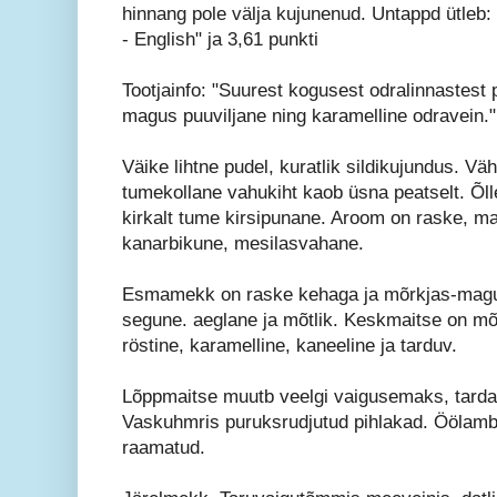
hinnang pole välja kujunenud. Untappd ütleb:
- English" ja 3,61 punkti
Tootjainfo: "Suurest kogusest odralinnastest 
magus puuviljane ning karamelline odravein."
Väike lihtne pudel, kuratlik sildikujundus. Vä
tumekollane vahukiht kaob üsna peatselt. Õll
kirkalt tume kirsipunane. Aroom on raske, m
kanarbikune, mesilasvahane.
Esmamekk on raske kehaga ja mõrkjas-magus
segune. aeglane ja mõtlik. Keskmaitse on mõr
röstine, karamelline, kaneeline ja tarduv.
Lõppmaitse muutb veelgi vaigusemaks, tarda
Vaskuhmris puruksrudjutud pihlakad. Öölamb
raamatud.