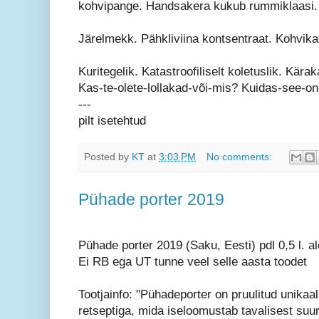
kohvipange. Handsakera kukub rummiklaasi.
Järelmekk. Pähkliviina kontsentraat. Kohvika
Kuritegelik. Katastroofiliselt koletuslik. Kä
Kas-te-olete-lollakad-või-mis? Kuidas-see-on
---
pilt isetehtud
Posted by
KT
at
3:03 PM
No comments:
Pühade porter 2019
Pühade porter 2019 (Saku, Eesti) pdl 0,5 l. a
Ei RB ega UT tunne veel selle aasta toodet
Tootjainfo: "Pühadeporter on pruulitud unikaa
retseptiga, mida iseloomustab tavalisest su