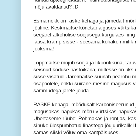
mõju avaldanud? :D
Esmamekk on raske kehaga ja jämedalt mõr
jõuline. Keskmaitse kõnetab alguses vürtsik
seejärel alkoholise soojusega kurgulaes nin
lausa kramp sisse - seesama köhakommilik n
jooksma!
Lõppmaitse mõjub sooja ja liköörilikuna, taru
seisnud koduse nastoikana, millesse on üks 
sisse visatud. Järelmaitse suunab pearõhu m
osapoolele, ehkki suirane-mesine magusus v
sammudega järele jõuda.
RASKE kehaga, mõõdukalt karboniseerunud ja 
magusakas-hapukas-mõru-vürtsikas-hapuka
Übertaseme rüübe! Rohmakas ja rontjas, kas
sihuke ülespumbatud lihastega jõujuurikalik I
samas siiski võluv oma kantpäisuses.