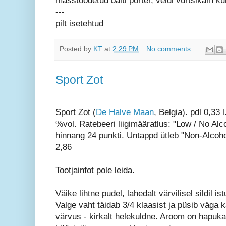
masstoodetud balti porter, veidi vürtsikam ku
---
pilt isetehtud
Posted by
KT
at
2:29 PM
No comments:
Sport Zot
Sport Zot (
De Halve Maan
, Belgia). pdl 0,33 l
%vol. Ratebeeri liigimääratlus: "Low / No Alc
hinnang 24 punkti. Untappd ütleb "Non-Alcoho
2,86
Tootjainfot pole leida.
Väike lihtne pudel, lahedalt värvilisel sildil is
Valge vaht täidab 3/4 klaasist ja püsib väga k
värvus - kirkalt helekuldne. Aroom on hapuka