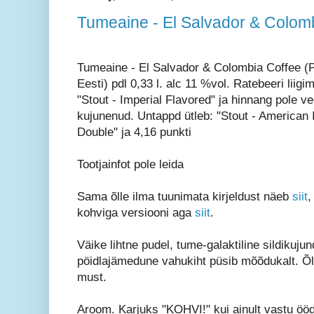
Tumeaine - El Salvador & Colom
Tumeaine - El Salvador & Colombia Coffee (
Eesti) pdl 0,33 l. alc 11 %vol. Ratebeeri liigi
"Stout - Imperial Flavored" ja hinnang pole ve
kujunenud. Untappd ütleb: "Stout - American I
Double" ja 4,16 punkti
Tootjainfot pole leida
Sama õlle ilma tuunimata kirjeldust näeb
siit
,
kohviga versiooni aga
siit
.
Väike lihtne pudel, tume-galaktiline sildikuj
pöidlajämedune vahukiht püsib mõõdukalt. Õl
must.
Aroom. Karjuks "KOHVI!" kui ainult vastu öö