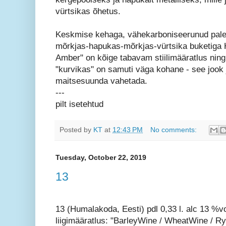
vürtsikas õhetus.
Keskmise kehaga, vähekarboniseerunud pal
mõrkjas-hapukas-mõrkjas-vürtsika buketiga
Amber" on kõige tabavam stiilimääratlus ning 
"kurvikas" on samuti väga kohane - see jook 
maitsesuunda vahetada.
---
pilt isetehtud
Posted by
KT
at
12:43 PM
No comments:
Tuesday, October 22, 2019
13
13 (Humalakoda, Eesti) pdl 0,33 l. alc 13 %vo
liigimääratlus: "BarleyWine / WheatWine / R