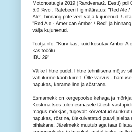
Motonostalgia 2019 (Randveraaž, Eesti) pdl 0,
5,0 %vol. Ratebeeri liigimääratus: "Red Ale /
Ale", hinnang pole veel välja kujunenud. Unta
"Red Ale - American Amber / Red" ja hinnang 
välja kujunenud.
Tootjainfo: "Kurvikas, kuid kosutav Amber Ale
käsitööõlu
IBU 29"
Väike lihtne pudel, lihtne tehnilisena mõjuv s
vahukirme kaob kiirelt. Õlle värvus - hämus
hapukas, karamelline ja sõstrane.
Esmamekk on kergepoolse kehaga ja mõrkjas 
Keskmaitses tuleb esmasele täiesti vastupidi
magus-mõrkjas, tugevalt kõrvetatud suhkrut
hapukas, röstine, ülekuivatatud puuviljaleiba
pihlakane. Järelmekk muutub aga taas üllatav
kergepoolseks ja hapukalt metalliseks, mille 