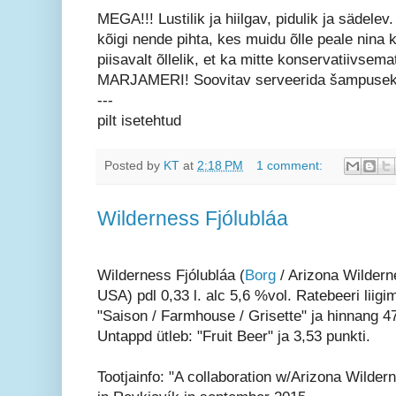
MEGA!!! Lustilik ja hiilgav, pidulik ja sädelev.
kõigi nende pihta, kes muidu õlle peale nina 
piisavalt õllelik, et ka mitte konservatiivsema
MARJAMERI! Soovitav serveerida šampusekl
---
pilt isetehtud
Posted by
KT
at
2:18 PM
1 comment:
Wilderness Fjólubláa
Wilderness Fjólubláa (
Borg
/ Arizona Wilderne
USA) pdl 0,33 l. alc 5,6 %vol. Ratebeeri liigi
"Saison / Farmhouse / Grisette" ja hinnang 47
Untappd ütleb: "Fruit Beer" ja 3,53 punkti.
Tootjainfo: "A collaboration w/Arizona Wilde