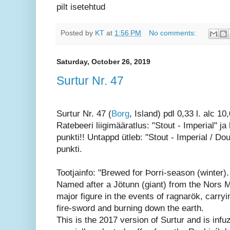
pilt isetehtud
Posted by
KT
at
1:56 PM
No comments:
Saturday, October 26, 2019
Surtur Nr. 47
Surtur Nr. 47 (
Borg
, Island) pdl 0,33 l. alc 10
Ratebeeri liigimääratlus: "Stout - Imperial" ja
punkti!! Untappd ütleb: "Stout - Imperial / Dou
punkti.
Tootjainfo: "Brewed for Þorri-season (winter).
Named after a Jötunn (giant) from the Nors M
major figure in the events of ragnarök, carryi
fire-sword and burning down the earth.
This is the 2017 version of Surtur and is infu