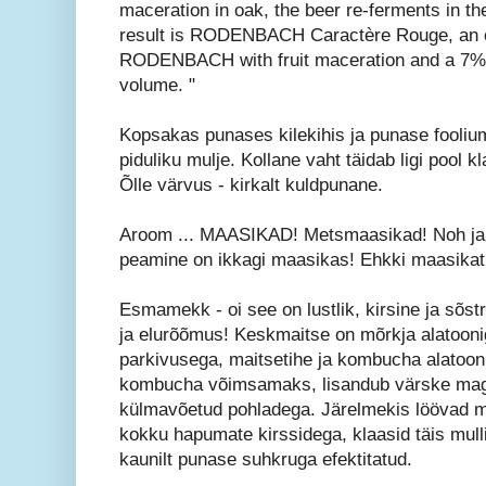
maceration in oak, the beer re-ferments in the
result is RODENBACH Caractère Rouge, an 
RODENBACH with fruit maceration and a 7%
volume. "
Kopsakas punases kilekihis ja punase fooliu
piduliku mulje. Kollane vaht täidab ligi pool kl
Õlle värvus - kirkalt kuldpunane.
Aroom ... MAASIKAD! Metsmaasikad! Noh ja si
peamine on ikkagi maasikas! Ehkki maasikat si
Esmamekk - oi see on lustlik, kirsine ja sõs
ja elurõõmus! Keskmaitse on mõrkja alatoon
parkivusega, maitsetihe ja kombucha alatoon
kombucha võimsamaks, lisandub värske mag
külmavõetud pohladega. Järelmekis löövad 
kokku hapumate kirssidega, klaasid täis mulli
kaunilt punase suhkruga efektitatud.