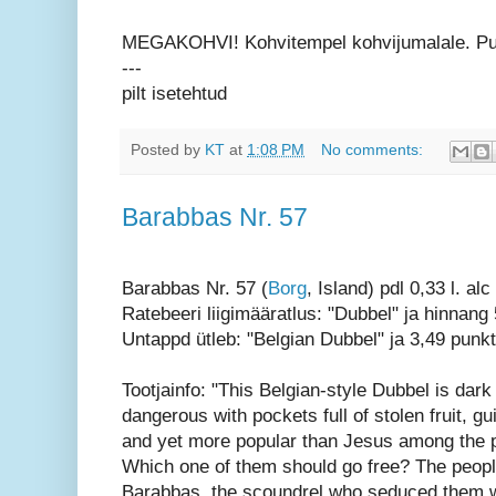
MEGAKOHVI! Kohvitempel kohvijumalale. Puh
---
pilt isetehtud
Posted by
KT
at
1:08 PM
No comments:
Barabbas Nr. 57
Barabbas Nr. 57 (
Borg
, Island) pdl 0,33 l. al
Ratebeeri liigimääratlus: "Dubbel" ja hinnang 
Untappd ütleb: "Belgian Dubbel" ja 3,49 punkt
Tootjainfo: "This Belgian-style Dubbel is dark
dangerous with pockets full of stolen fruit, gui
and yet more popular than Jesus among the 
Which one of them should go free? The peop
Barabbas, the scoundrel who seduced them w