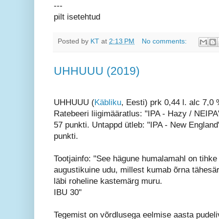
---
pilt isetehtud
Posted by
KT
at
2:13 PM
No comments:
UHHUUU (2019)
UHHUUU (
Käbliku
, Eesti) prk 0,44 l. alc 7,0
Ratebeeri liigimääratlus: "IPA - Hazy / NEIPA
57 punkti. Untappd ütleb: "IPA - New England"
punkti.
Tootjainfo: "See hägune humalamahl on tihke
augustikuine udu, millest kumab õrna tähesär
läbi roheline kastemärg muru.
IBU 30"
Tegemist on võrdlusega eelmise aasta pudeli