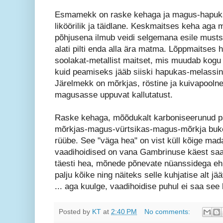
Esmamekk on raske kehaga ja magus-hapukas
liköörilik ja täidlane. Keskmaitses keha aga
põhjusena ilmub veidi selgemana esile musts
alati pilti enda alla ära matma. Lõppmaitses
soolakat-metallist maitset, mis muudab kog
kuid peamiseks jääb siiski hapukas-melassi
Järelmekk on mõrkjas, röstine ja kuivapoolne,
magusasse uppuvat kallutatust.
Raske kehaga, mõõdukalt karboniseerunud p
mõrkjas-magus-vürtsikas-magus-mõrkja bu
rüübe. See "väga hea" on vist küll kõige ma
vaadihoidised on vana Gambrinuse käest saa
täesti hea, mõnede põnevate nüanssidega ehk i
palju kõike ning näiteks selle kuhjatise alt 
... aga kuulge, vaadihoidise puhul ei saa see 
Posted by
KT
at
2:40 PM
No comments: