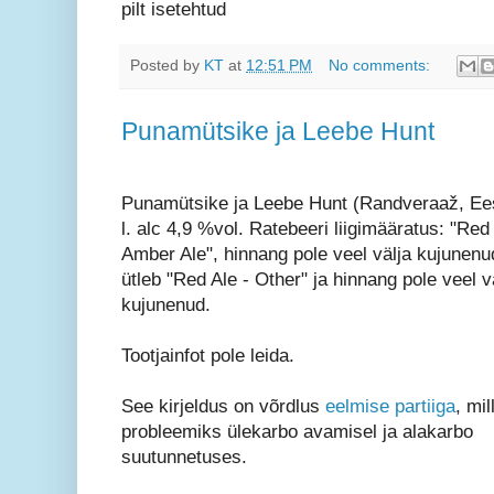
pilt isetehtud
Posted by
KT
at
12:51 PM
No comments:
Punamütsike ja Leebe Hunt
Punamütsike ja Leebe Hunt (Randveraaž, Eest
l. alc 4,9 %vol. Ratebeeri liigimääratus: "Red A
Amber Ale", hinnang pole veel välja kujunen
ütleb "Red Ale - Other" ja hinnang pole veel v
kujunenud.
Tootjainfot pole leida.
See kirjeldus on võrdlus
eelmise partiiga
, mil
probleemiks ülekarbo avamisel ja alakarbo
suutunnetuses.