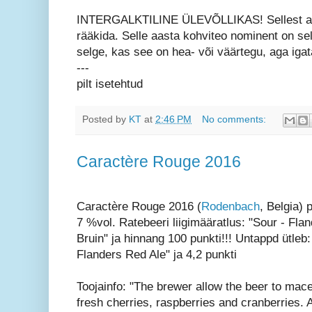
INTERGALKTILINE ÜLEVÕLLIKAS! Sellest asja
rääkida. Selle aasta kohviteo nominent on sel
selge, kas see on hea- või väärtegu, aga
---
pilt isetehtud
Posted by
KT
at
2:46 PM
No comments:
Caractère Rouge 2016
Caractère Rouge 2016 (
Rodenbach
, Belgia) p
7 %vol. Ratebeeri liigimääratlus: "Sour - Fla
Bruin" ja hinnang 100 punkti!!! Untappd ütleb:
Flanders Red Ale" ja 4,2 punkti
Toojainfo: "The brewer allow the beer to mace
fresh cherries, raspberries and cranberries. A