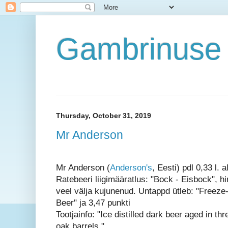
Gambrinuse 
Thursday, October 31, 2019
Mr Anderson
Mr Anderson (
Anderson's
, Eesti) pdl 0,33 l. 
Ratebeeri liigimääratlus: "Bock - Eisbock", h
veel välja kujunenud. Untappd ütleb: "Freeze-d
Beer" ja 3,47 punkti
Tootjainfo: "Ice distilled dark beer aged in thr
oak barrels."