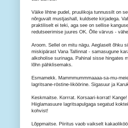
Väike lihtne pudel, pruulikoja tunnussilt on s
nõrguvalt mustjashall, kuldsete kirjadega. Va
praktiliselt ei teki, aga see on sellise kangus
redutseerimise juures OK. Õlle värvus - väh
Aroom. Sellel on mitu nägu. Aeglaselt õhku s
miskipärast Vana Tallinnat - samasugune kar
alkoholise surinaga. Pahinal sisse hingates 
lõhn pähklisemaks.
Esmamekk. Mammmummmaaaa-sa-mu-meie. 
lagritsane-röstine-liköörine. Sigasuur ja Kar
Keskmaitse. Korrrat. Korsaari-korrat! Kange! 
Hiiglamasuure lagritsapulgaga segatud kokteil
kohvist!
Lõppmaitse. Piiritus vaob vaikselt kakaoliköö