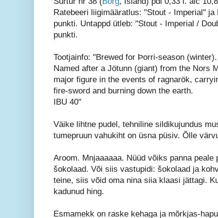
Surtur nr 38 (
Borg
, Island) pdl 0,33 l. alc 10,
Ratebeeri liigimääratlus: "Stout - Imperial" ja
punkti. Untappd ütleb: "Stout - Imperial / Doub
punkti.
Tootjainfo: "Brewed for Þorri-season (winter).
Named after a Jötunn (giant) from the Nors M
major figure in the events of ragnarök, carryi
fire-sword and burning down the earth.
IBU 40"
Väike lihtne pudel, tehniline sildikujundus mu
tumepruun vahukiht on üsna püsiv. Õlle värv
Aroom. Mnjaaaaaa. Nüüd võiks panna peale p
šokolaad. Või siis vastupidi: šokolaad ja kohv
teine, siis võid oma nina siia klaasi jättagi.
kadunud hing.
Esmamekk on raske kehaga ja mõrkjas-hapuka