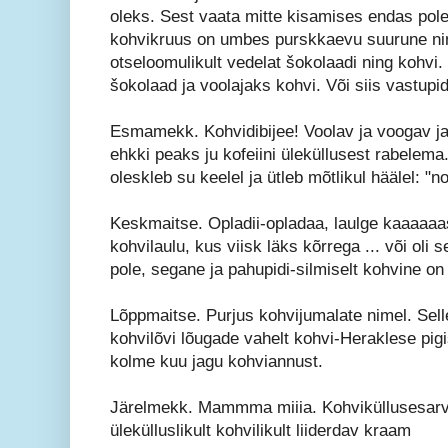
oleks. Sest vaata mitte kisamises endas pole
kohvikruus on umbes purskkaevu suurune ni
otseloomulikult vedelat šokolaadi ning kohvi.
šokolaad ja voolajaks kohvi. Või siis vastupid
Esmamekk. Kohvidibijee! Voolav ja voogav ja
ehkki peaks ju kofeiini üleküllusest rabelema
oleskleb su keelel ja ütleb mõtlikul häälel: "
Keskmaitse. Opladii-opladaa, laulge kaaaaa
kohvilaulu, kus viisk läks kõrrega ... või oli 
pole, segane ja pahupidi-silmiselt kohvine on
Lõppmaitse. Purjus kohvijumalate nimel. Selle
kohvilõvi lõugade vahelt kohvi-Heraklese pigi
kolme kuu jagu kohviannust.
Järelmekk. Mammma miiia. Kohviküllusesarve
ülekülluslikult kohvilikult liiderdav kraam