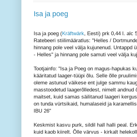
Isa ja poeg
Isa ja poeg (
Kräftwärk
, Eesti) prk 0,44 l. alc
Ratebeeri stiilimääratlus: "Helles / Dortmunde
hinnang pole veel välja kujunenud. Untappd ü
- Helles" ja hinnang pole samuti veel välja k
Tootjainfo: "Isa ja Poeg on magus-hapukas ku
kääritatud laager-tüüpi õlu. Selle õlle pruulim
oleme astunud väikese ent julge sammu kau
masstoodetud laagerõlledest, nimelt andnud õ
maitset, kuid samas säilitanud laageri kergu
on tunda vürtsikaid, humalaseid ja karamellis
IBU 26"
Keskmist kasvu purk, sildil hall halli peal. Er
kuid kaob kiirelt. Õlle värvus - kirkalt helekol